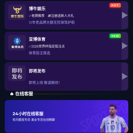
HOT
博牛娱乐
▶
✅老牌推荐 
🎁注册送新人大礼
13年老品牌大额无忧保驾护航
NEW
亚博体育
▶
✅2026世界杯指定投注点
体育投注首选
即将发布
▶
即将上线 敬请期待！
🔥 在线客服
24小时在线客服
有问题找专员 美女专员在线畅聊